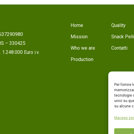
Home
Quality
1637290980
Mission
Snack Pell
 BS – 330425
Who we are
Contatti
 1.248.000 Euro i.v.
Production
Per fornire 
memorizzare
tecnologie 
unici su que
su alcune ca
Manage ser