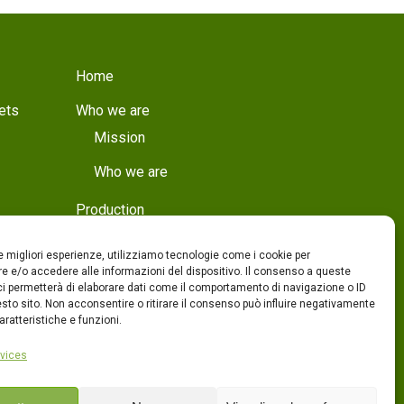
Home
ets
Who we are
Mission
Who we are
Production
Production
le migliori esperienze, utilizziamo tecnologie come i cookie per
Quality
 e/o accedere alle informazioni del dispositivo. Il consenso a queste
ci permetterà di elaborare dati come il comportamento di navigazione o ID
sto sito. Non acconsentire o ritirare il consenso può influire negativamente
Products
ratteristiche e funzioni.
Contacts
vices
ITA