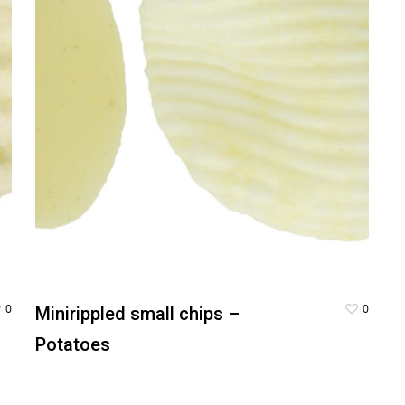
0
0
Minirippled small chips –
Potatoes