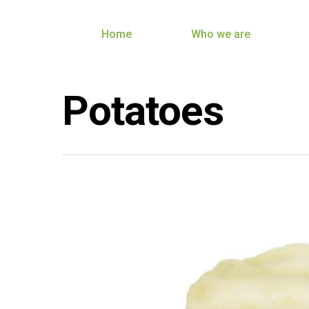
Home
Who we are
Potatoes