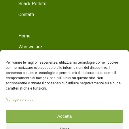
Snack Pellets
Contatti
Home
Who we are
Mission
Per fornire le migliori esperienze, utilizziamo tecnologie come i cookie
Who we are
per memorizzare e/o accedere alle informazioni del dispositivo. Il
consenso a queste tecnologie ci permetterà di elaborare dati come il
Production
comportamento di navigazione o ID unici su questo sito. Non
acconsentire o ritirare il consenso può influire negativamente su alcune
Production
caratteristiche e funzioni.
Quality
Manage services
Products
Accetta
Contacts