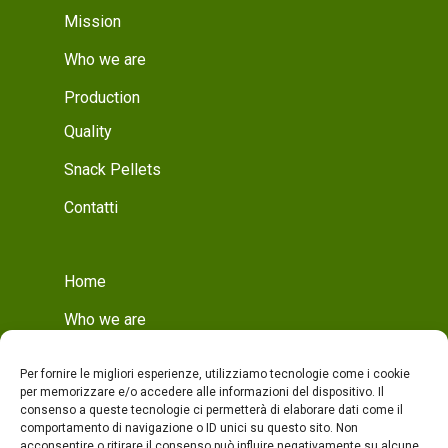
Mission
Who we are
Production
Quality
Snack Pellets
Contatti
Home
Who we are
Mission
Per fornire le migliori esperienze, utilizziamo tecnologie come i cookie
Who we are
per memorizzare e/o accedere alle informazioni del dispositivo. Il
consenso a queste tecnologie ci permetterà di elaborare dati come il
Production
comportamento di navigazione o ID unici su questo sito. Non
acconsentire o ritirare il consenso può influire negativamente su alcune