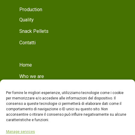
Production
Quality
Snack Pellets
Contatti
Home
Who we are
Mission
Per fornire le migliori esperienze, utilizziamo tecnologie come i cookie
Who we are
per memorizzare e/o accedere alle informazioni del dispositivo. Il
consenso a queste tecnologie ci permetterà di elaborare dati come il
Production
comportamento di navigazione o ID unici su questo sito. Non
acconsentire o ritirare il consenso può influire negativamente su alcune
Production
caratteristiche e funzioni.
Quality
Manage services