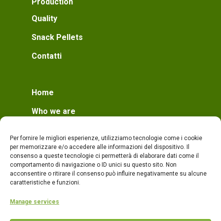
Production
Quality
Snack Pellets
Contatti
Home
Who we are
Mission
Per fornire le migliori esperienze, utilizziamo tecnologie come i cookie
Who we are
per memorizzare e/o accedere alle informazioni del dispositivo. Il
consenso a queste tecnologie ci permetterà di elaborare dati come il
Production
comportamento di navigazione o ID unici su questo sito. Non
acconsentire o ritirare il consenso può influire negativamente su alcune
Production
caratteristiche e funzioni.
Quality
Manage services
Products