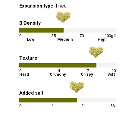
Expansion type:
Fried
B.Density
46
%
0
35
70
100g/l
Low
Medium
High
Texture
80
%
0
4
7
10
Hard
Crunchy
Crispy
Soft
Added salt
60
%
0
1
2
3%