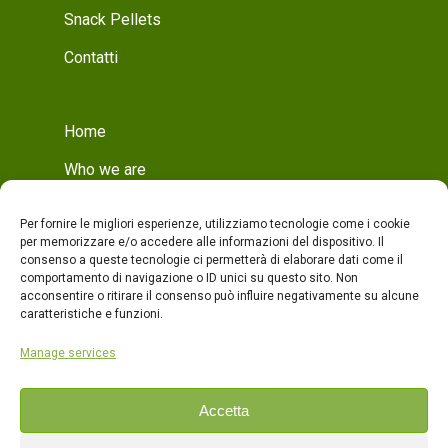
Snack Pellets
Contatti
Home
Who we are
Mission
Per fornire le migliori esperienze, utilizziamo tecnologie come i cookie
Who we are
per memorizzare e/o accedere alle informazioni del dispositivo. Il
consenso a queste tecnologie ci permetterà di elaborare dati come il
Production
comportamento di navigazione o ID unici su questo sito. Non
acconsentire o ritirare il consenso può influire negativamente su alcune
Production
caratteristiche e funzioni.
Quality
Manage services
Products
Accetta
Contacts