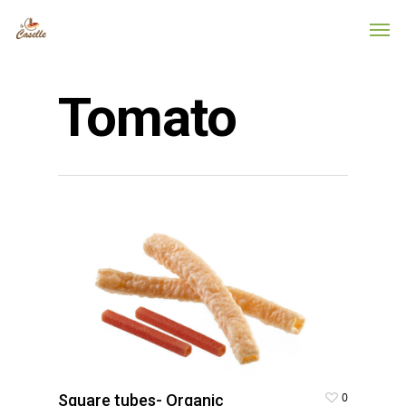
Tomato
0
Square tubes- Organic