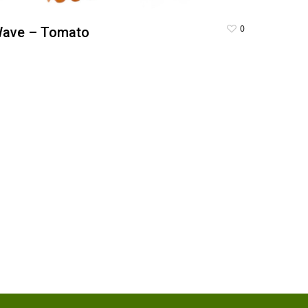
0
ave – Tomato