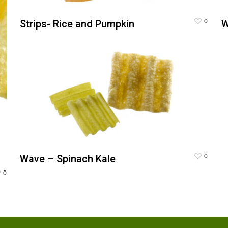
0
Strips- Rice and Pumpkin
W
0
Wave – Spinach Kale
0