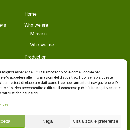
Home
ets
Who we are
Mission
Who we are
Production
Production
le migliori esperienze, utilizziamo tecnologie come i cookie per
Quality
 e/o accedere alle informazioni del dispositivo. Il consenso a queste
ci permetterà di elaborare dati come il comportamento di navigazione o ID
sto sito. Non acconsentire o ritirare il consenso può influire negativamente
Products
ratteristiche e funzioni.
Contacts
vices
ITA
cetta
Nega
Visualizza le preferenze
ENG