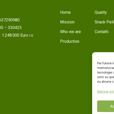
Home
Quality
1637290980
Mission
Snack Pell
 BS – 330425
Who we are
Contatti
 1.248.000 Euro i.v.
Production
Per fornire 
memorizzare
tecnologie 
unici su que
su alcune ca
Manage ser
Ac