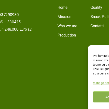
Home
Quality
1637290980
Mission
Snack Pell
 BS – 330425
Who we are
Contatti
 1.248.000 Euro i.v.
Production
Per fornire 
memorizzare
tecnologie 
unici su que
su alcune ca
Manage ser
Ac