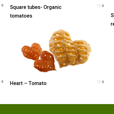
0
0
Square tubes- Organic
S
tomatoes
r
0
0
Heart – Tomato