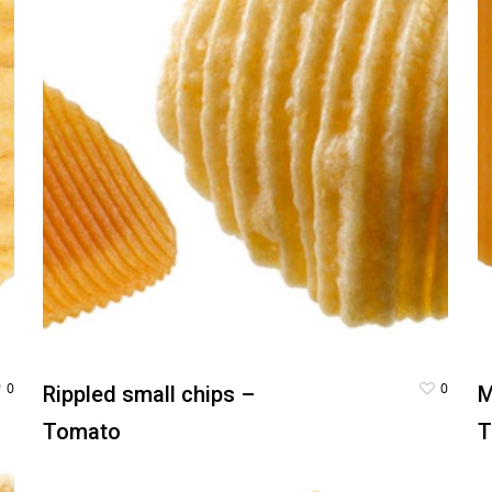
0
0
Rippled small chips –
M
Tomato
T