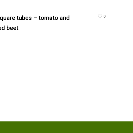
0
quare tubes – tomato and
ed beet