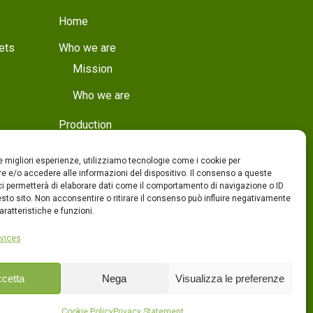
Home
ets
Who we are
Mission
Who we are
Production
Production
le migliori esperienze, utilizziamo tecnologie come i cookie per
Quality
 e/o accedere alle informazioni del dispositivo. Il consenso a queste
ci permetterà di elaborare dati come il comportamento di navigazione o ID
sto sito. Non acconsentire o ritirare il consenso può influire negativamente
Products
ratteristiche e funzioni.
Contacts
vices
ITA
cetta
Nega
Visualizza le preferenze
ENG
Cookie Policy
Privacy Statement