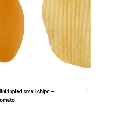
0
inirippled small chips –
omato