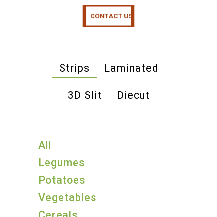
CONTACT US
CONTACT US
Strips
Laminated
3D Slit
Diecut
All
Legumes
Potatoes
Vegetables
Cereals