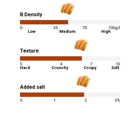
B.Density
48
%
0
35
70
100g/l
Low
Medium
High
Texture
62
%
0
4
7
10
Hard
Crunchy
Crispy
Soft
Added salt
64
%
0
1
2
3%