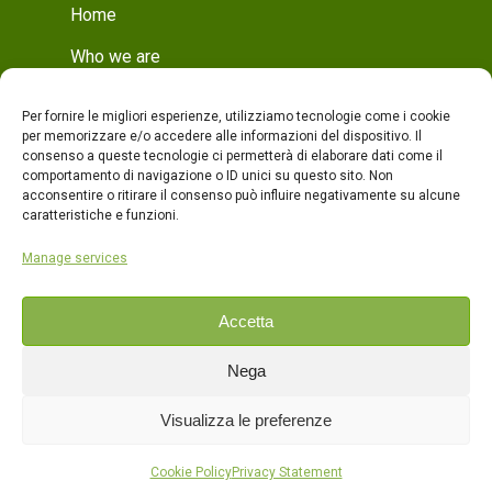
Home
Who we are
Mission
Per fornire le migliori esperienze, utilizziamo tecnologie come i cookie
Who we are
per memorizzare e/o accedere alle informazioni del dispositivo. Il
consenso a queste tecnologie ci permetterà di elaborare dati come il
Production
comportamento di navigazione o ID unici su questo sito. Non
acconsentire o ritirare il consenso può influire negativamente su alcune
Production
caratteristiche e funzioni.
Quality
Manage services
Products
Accetta
Contacts
Nega
ITA
Visualizza le preferenze
ENG
Cookie Policy
Privacy Statement