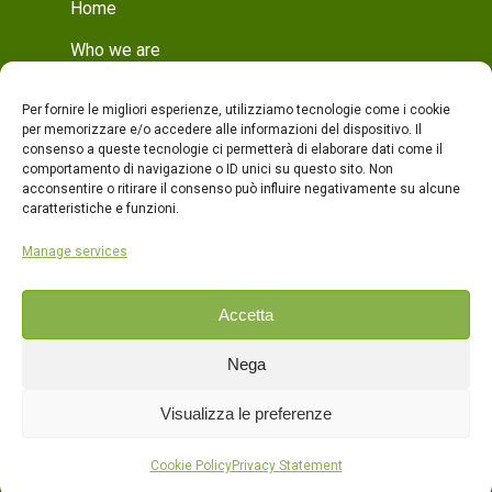
Home
Who we are
Mission
Per fornire le migliori esperienze, utilizziamo tecnologie come i cookie
Who we are
per memorizzare e/o accedere alle informazioni del dispositivo. Il
consenso a queste tecnologie ci permetterà di elaborare dati come il
Production
comportamento di navigazione o ID unici su questo sito. Non
acconsentire o ritirare il consenso può influire negativamente su alcune
Production
caratteristiche e funzioni.
Quality
Manage services
Products
Accetta
Contacts
Nega
ITA
Visualizza le preferenze
ENG
Cookie Policy
Privacy Statement