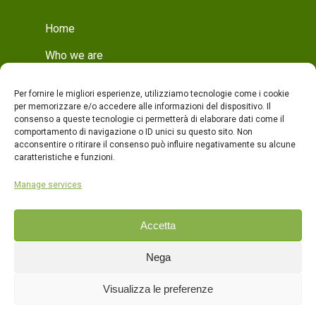
Home
Who we are
Mission
Per fornire le migliori esperienze, utilizziamo tecnologie come i cookie
Who we are
per memorizzare e/o accedere alle informazioni del dispositivo. Il
consenso a queste tecnologie ci permetterà di elaborare dati come il
Production
comportamento di navigazione o ID unici su questo sito. Non
acconsentire o ritirare il consenso può influire negativamente su alcune
Production
caratteristiche e funzioni.
Quality
Manage services
Products
Accetta
Contacts
Nega
ITA
Visualizza le preferenze
ENG