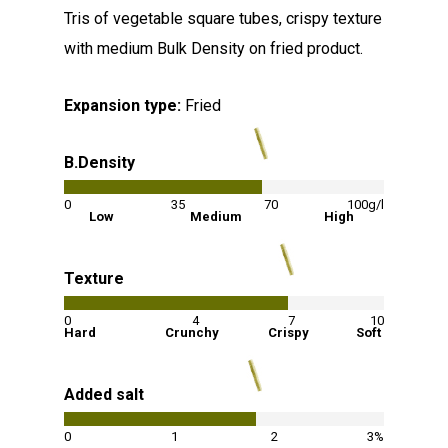
Tris of vegetable square tubes, crispy texture
with medium Bulk Density on fried product.
Expansion type:
Fried
B.Density
62
%
0
35
70
100g/l
Low
Medium
High
Texture
70
%
0
4
7
10
Hard
Crunchy
Crispy
Soft
Added salt
60
%
0
1
2
3%