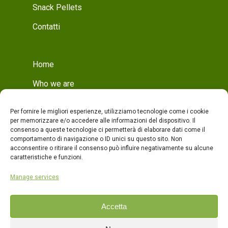
Snack Pellets
Contatti
Home
Who we are
Mission
Per fornire le migliori esperienze, utilizziamo tecnologie come i cookie
Who we are
per memorizzare e/o accedere alle informazioni del dispositivo. Il
consenso a queste tecnologie ci permetterà di elaborare dati come il
Production
comportamento di navigazione o ID unici su questo sito. Non
acconsentire o ritirare il consenso può influire negativamente su alcune
Production
caratteristiche e funzioni.
Quality
Manage services
Products
Accetta
Contacts