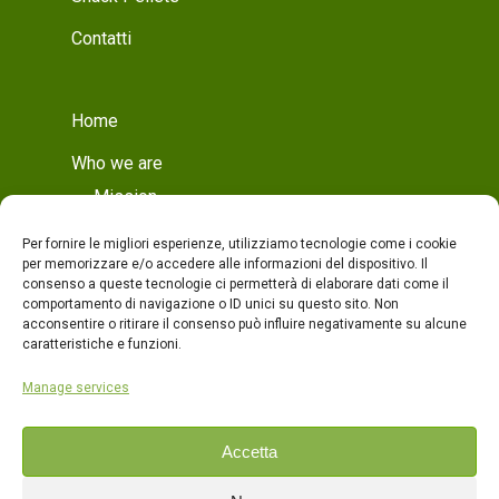
Contatti
Home
Who we are
Mission
Who we are
Per fornire le migliori esperienze, utilizziamo tecnologie come i cookie
per memorizzare e/o accedere alle informazioni del dispositivo. Il
Production
consenso a queste tecnologie ci permetterà di elaborare dati come il
comportamento di navigazione o ID unici su questo sito. Non
Production
acconsentire o ritirare il consenso può influire negativamente su alcune
caratteristiche e funzioni.
Quality
Manage services
Products
Contacts
Accetta
ITA