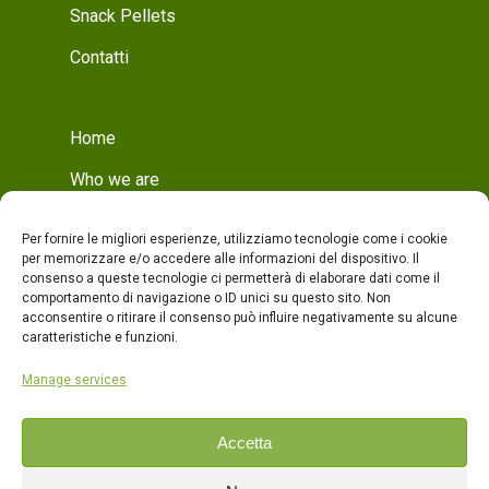
Snack Pellets
Contatti
Home
Who we are
Mission
Per fornire le migliori esperienze, utilizziamo tecnologie come i cookie
Who we are
per memorizzare e/o accedere alle informazioni del dispositivo. Il
consenso a queste tecnologie ci permetterà di elaborare dati come il
Production
comportamento di navigazione o ID unici su questo sito. Non
acconsentire o ritirare il consenso può influire negativamente su alcune
Production
caratteristiche e funzioni.
Quality
Manage services
Products
Accetta
Contacts