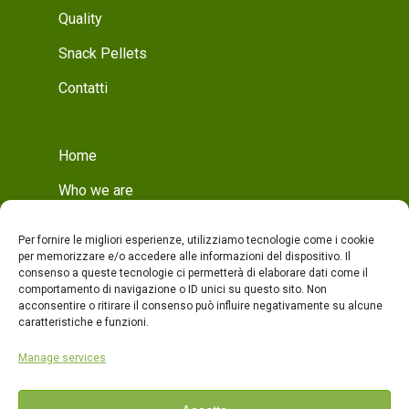
Quality
Snack Pellets
Contatti
Home
Who we are
Mission
Per fornire le migliori esperienze, utilizziamo tecnologie come i cookie
Who we are
per memorizzare e/o accedere alle informazioni del dispositivo. Il
consenso a queste tecnologie ci permetterà di elaborare dati come il
Production
comportamento di navigazione o ID unici su questo sito. Non
acconsentire o ritirare il consenso può influire negativamente su alcune
Production
caratteristiche e funzioni.
Quality
Manage services
Products