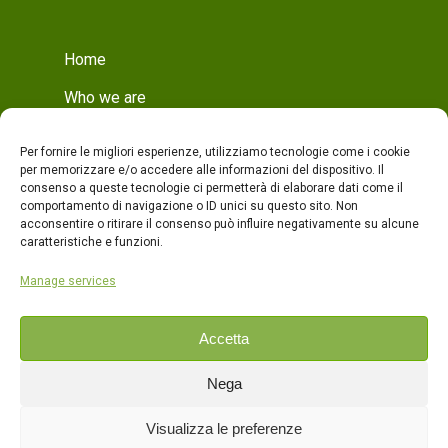
Home
Who we are
Mission
Per fornire le migliori esperienze, utilizziamo tecnologie come i cookie
Who we are
per memorizzare e/o accedere alle informazioni del dispositivo. Il
consenso a queste tecnologie ci permetterà di elaborare dati come il
Production
comportamento di navigazione o ID unici su questo sito. Non
acconsentire o ritirare il consenso può influire negativamente su alcune
Production
caratteristiche e funzioni.
Quality
Manage services
Products
Accetta
Contacts
Nega
ITA
Visualizza le preferenze
ENG