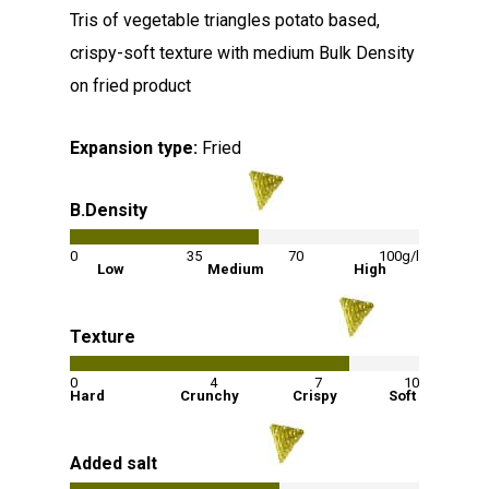
Tris of vegetable triangles potato based,
crispy-soft texture with medium Bulk Density
on fried product
Expansion type:
Fried
B.Density
54
%
0
35
70
100g/l
Low
Medium
High
Texture
80
%
0
4
7
10
Hard
Crunchy
Crispy
Soft
Added salt
60
%