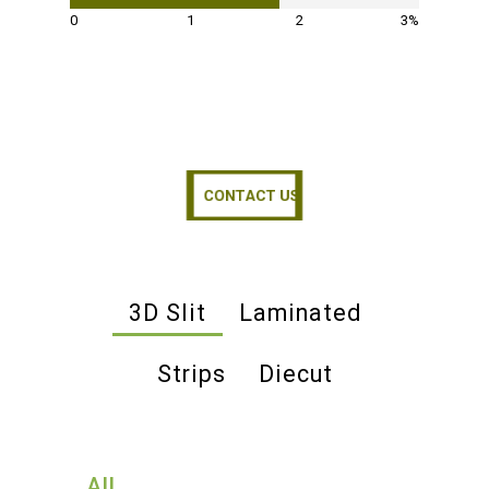
0
1
2
3%
CONTACT US
CONTACT US
3D Slit
Laminated
Strips
Diecut
All