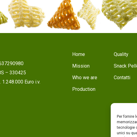
Home
Quality
1637290980
Mission
Snack Pell
 BS – 330425
Who we are
Contatti
 1.248.000 Euro i.v.
Production
Per fornire 
memorizzare
tecnologie 
unici su que