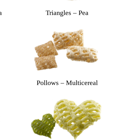
a
Triangles – Pea
Pollows – Multicereal