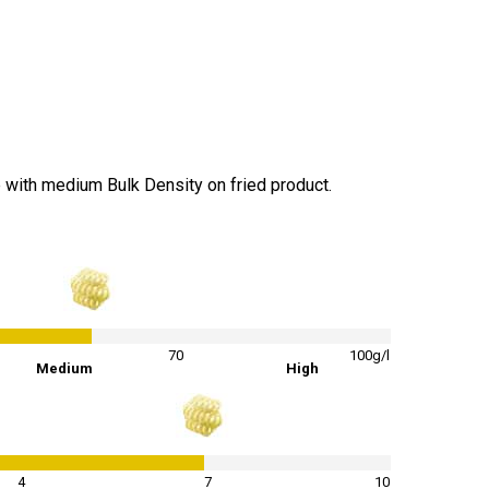
e with medium Bulk Density on fried product.
52
%
70
100g/l
Medium
High
70
%
4
7
10