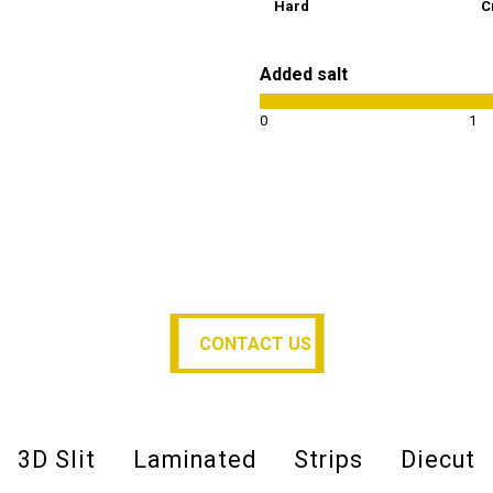
Hard
C
Added salt
0
1
CONTACT US
CONTACT US
3D Slit
Laminated
Strips
Diecut