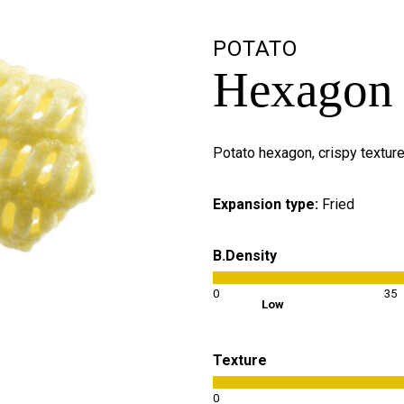
POTATO
Hexagon
Potato hexagon, crispy textur
Expansion type:
Fried
B.Density
0
35
Low
Texture
0