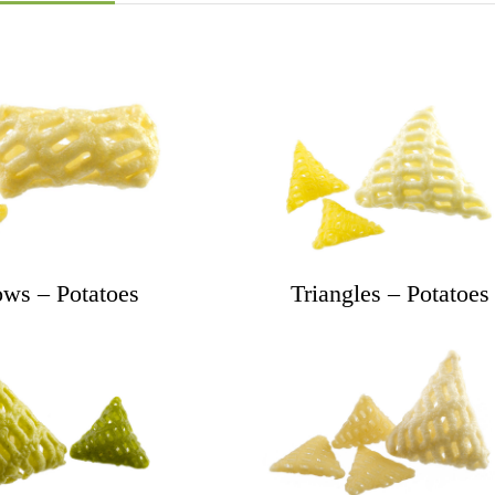
ows – Potatoes
Triangles – Potatoes