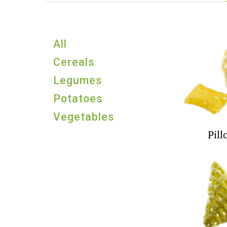
All
Cereals
Legumes
Potatoes
Vegetables
Pill