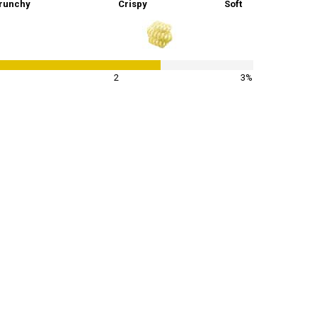
runchy
Crispy
Soft
77
%
2
3%