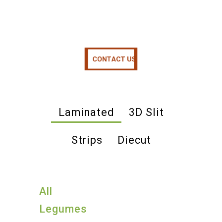
CONTACT US
CONTACT US
CONTACT US
Laminated
3D Slit
Strips
Diecut
All
Legumes