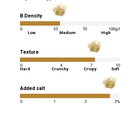
B.Density
40
%
0
35
70
100g/l
Low
Medium
High
Texture
75
%
0
4
7
10
Hard
Crunchy
Crispy
Soft
Added salt
90
%
0
1
2
3%