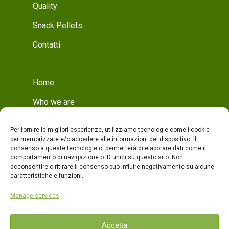
Quality
Snack Pellets
Contatti
Home
Who we are
Mission
Per fornire le migliori esperienze, utilizziamo tecnologie come i cookie
Who we are
per memorizzare e/o accedere alle informazioni del dispositivo. Il
consenso a queste tecnologie ci permetterà di elaborare dati come il
Production
comportamento di navigazione o ID unici su questo sito. Non
acconsentire o ritirare il consenso può influire negativamente su alcune
Production
caratteristiche e funzioni.
Quality
Manage services
Products
Accetta