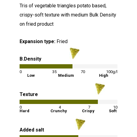
Tris of vegetable triangles potato based,
crispy-soft texture with medium Bulk Density
on fried product
Expansion type:
Fried
B.Density
54
%
0
35
70
100g/l
Low
Medium
High
Texture
80
%
0
4
7
10
Hard
Crunchy
Crispy
Soft
Added salt
60
%