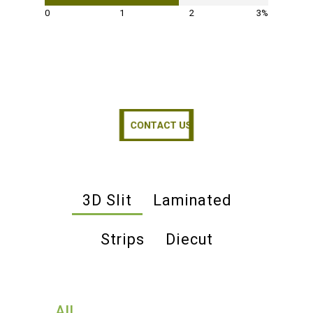
0
1
2
3%
CONTACT US
CONTACT US
3D Slit
Laminated
Strips
Diecut
All