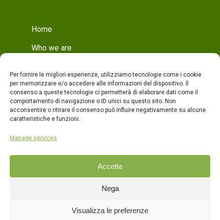
Home
Who we are
Mission
Per fornire le migliori esperienze, utilizziamo tecnologie come i cookie
Who we are
per memorizzare e/o accedere alle informazioni del dispositivo. Il
consenso a queste tecnologie ci permetterà di elaborare dati come il
Production
comportamento di navigazione o ID unici su questo sito. Non
acconsentire o ritirare il consenso può influire negativamente su alcune
Production
caratteristiche e funzioni.
Quality
Manage services
Products
Accetta
Contacts
Nega
ITA
Visualizza le preferenze
ENG