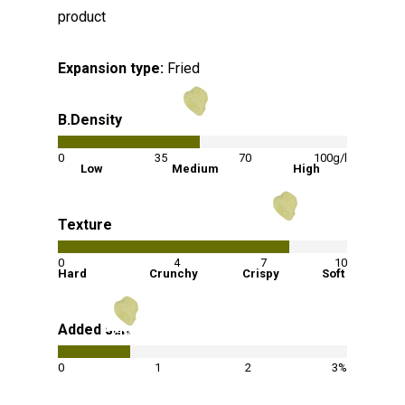
product
Expansion type:
Fried
B.Density
49
%
0
35
70
100g/l
Low
Medium
High
Texture
80
%
0
4
7
10
Hard
Crunchy
Crispy
Soft
Added salt
25
%
0
1
2
3%