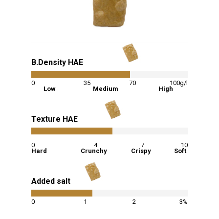
B.Density HAE
63
%
0
35
70
100g/l
Low
Medium
High
Texture HAE
52
%
0
4
7
10
Hard
Crunchy
Crispy
Soft
Added salt
39
%
0
1
2
3%