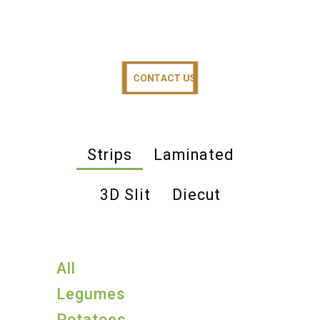
CONTACT US
CONTACT US
Strips
Laminated
3D Slit
Diecut
All
Legumes
Potatoes