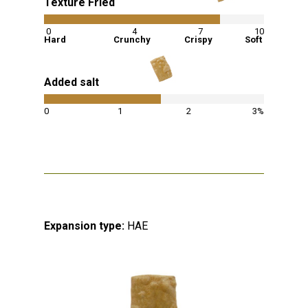
Texture Fried
80
%
0
4
7
10
Hard
Crunchy
Crispy
Soft
Added salt
53
%
0
1
2
3%
Expansion type:
HAE