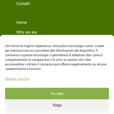
Contatti
Home
Who we are
Mission
Per fornire le migliori esperienze, utilizziamo tecnologie come i cookie
Who we are
per memorizzare e/o accedere alle informazioni del dispositivo. Il
consenso a queste tecnologie ci permetterà di elaborare dati come il
Production
comportamento di navigazione o ID unici su questo sito. Non
acconsentire o ritirare il consenso può influire negativamente su alcune
Production
caratteristiche e funzioni.
Quality
Manage services
Products
Accetta
Contacts
Nega
ITA