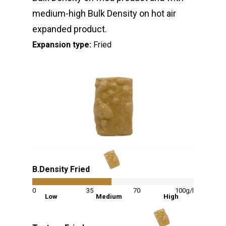
medium-high Bulk Density on hot air
expanded product.
Expansion type:
Fried
B.Density Fried
49
%
0
35
70
100g/l
Low
Medium
High