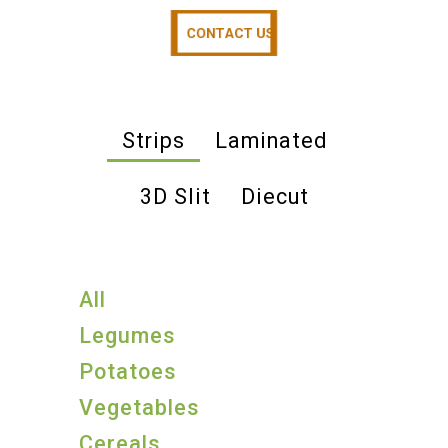
CONTACT US
CONTACT US
Strips
Laminated
3D Slit
Diecut
All
Legumes
Potatoes
Vegetables
Cereals