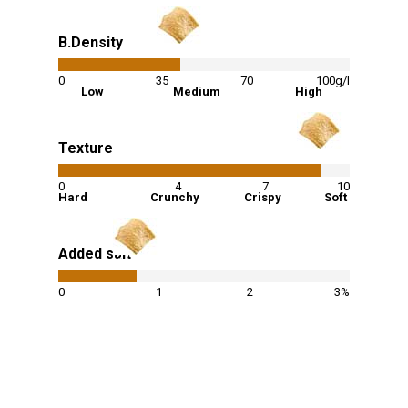
B.Density
42
%
0
35
70
100g/l
Low
Medium
High
Texture
90
%
0
4
7
10
Hard
Crunchy
Crispy
Soft
Added salt
27
%
0
1
2
3%