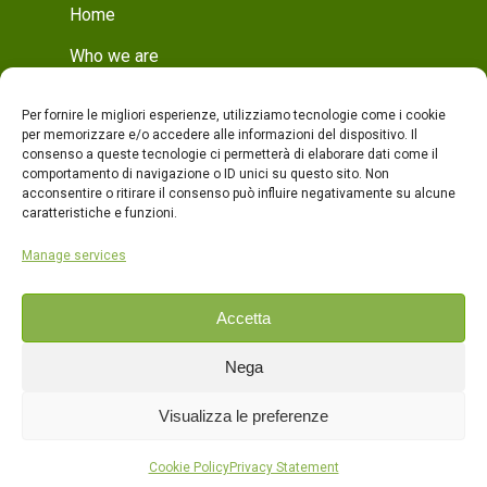
Home
Who we are
Mission
Per fornire le migliori esperienze, utilizziamo tecnologie come i cookie
Who we are
per memorizzare e/o accedere alle informazioni del dispositivo. Il
consenso a queste tecnologie ci permetterà di elaborare dati come il
Production
comportamento di navigazione o ID unici su questo sito. Non
acconsentire o ritirare il consenso può influire negativamente su alcune
Production
caratteristiche e funzioni.
Quality
Manage services
Products
Accetta
Contacts
Nega
ITA
Visualizza le preferenze
ENG
Cookie Policy
Privacy Statement